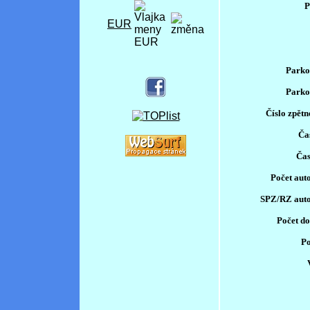
P
EUR
Parko
Parko
Číslo zpětn
Čas
Čas
Počet aut
SPZ/RZ auto
Počet do
Po