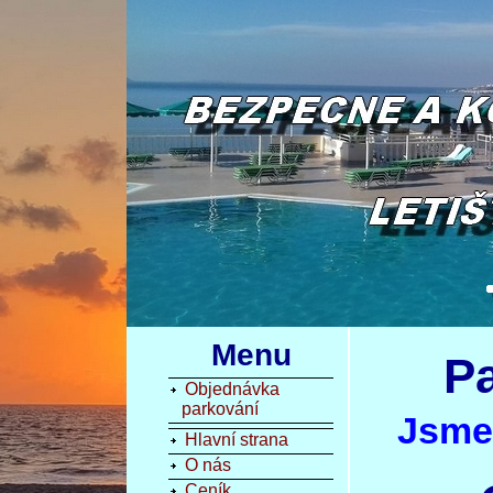
Menu
P
Objednávka
parkování
Jsme 
Hlavní strana
O nás
Ceník