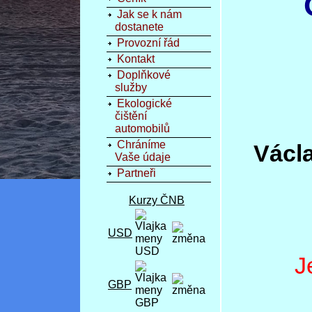
Jak se k nám
dostanete
Provozní řád
Kontakt
Doplňkové
služby
Ekologické
čištění
automobilů
Chráníme
Václ
Vaše údaje
Partneři
Kurzy ČNB
USD
J
GBP