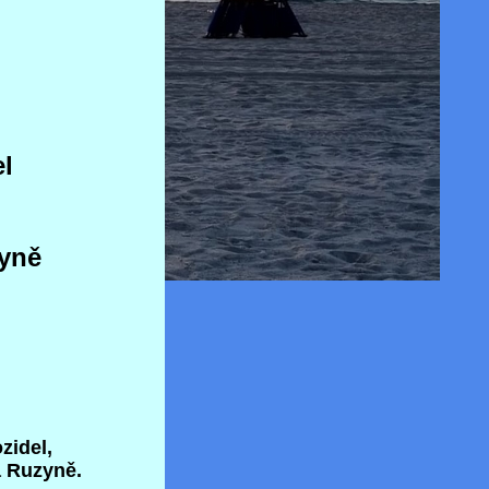
el
zyně
zidel,
a Ruzyně.