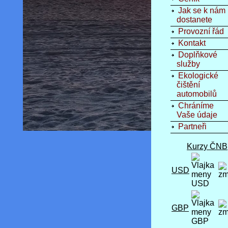
Jak se k nám
dostanete
Provozní řád
Kontakt
Doplňkové
služby
Ekologické
čištění
automobilů
Chráníme
Vaše údaje
Partneři
Kurzy ČNB
USD
GBP