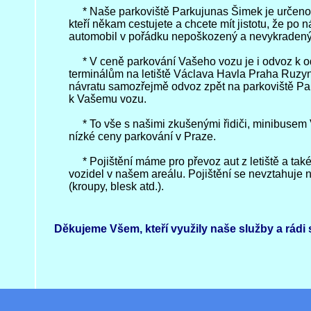
* Naše parkoviště Parkujunas Šimek je určeno
kteří někam cestujete a chcete mít jistotu, že po n
automobil v pořádku nepoškozený a nevykradený
* V ceně parkování Vašeho vozu je i odvoz k o
terminálům na letiště Václava Havla Praha Ruzy
návratu samozřejmě odvoz zpět na parkoviště P
k Vašemu vozu.
* To vše s našimi zkušenými řidiči, minibusem
nízké ceny parkování v Praze.
* Pojištění máme pro převoz aut z letiště a také 
vozidel v našem areálu. Pojištění se nevztahuje 
(kroupy, blesk atd.).
Děkujeme Všem, kteří využily naše služby a rádi 