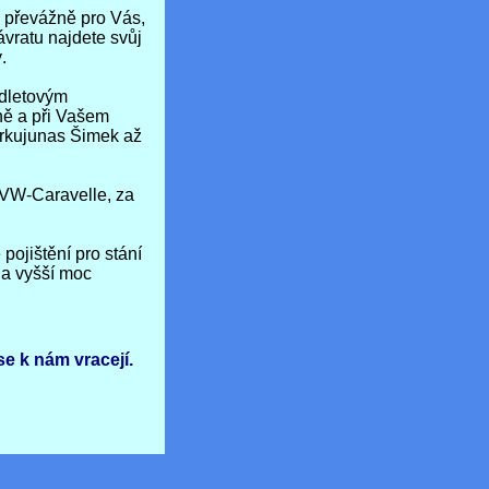
 převážně pro Vás,
ávratu najdete svůj
.
dletovým
ně a při Vašem
arkujunas Šimek až
 VW-Caravelle, za
pojištění pro stání
na vyšší moc
se k nám vracejí.