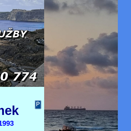
mek
1993