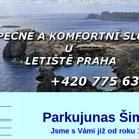
Parkujunas Ši
Jsme s Vámi již od roku 