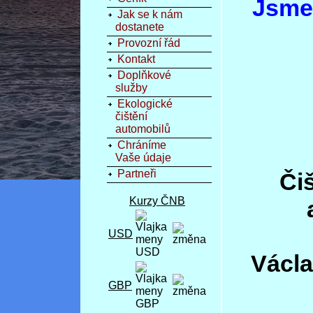
Jsme 
Jak se k nám
dostanete
Provozní řád
Kontakt
Doplňkové
služby
Ekologické
čištění
automobilů
Chráníme
Vaše údaje
Partneři
Čiš
Kurzy ČNB
USD
Václa
GBP