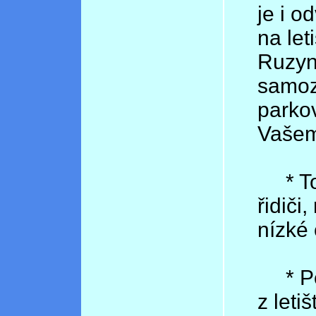
je i o
na let
Ruzyn
samoz
parko
Vašem
* To 
řidiči
nízké
* Poj
z leti