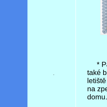
* Par
také 
.
letiš
na zp
domu