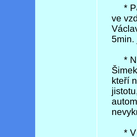
* Par
ve vzd
Václa
5min. 
* Naš
Šimek
kteří 
jistot
autom
nevyk
* V c