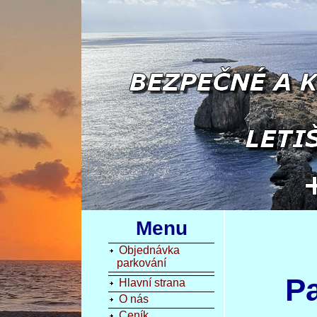
Menu
Objednávka
parkování
P
Hlavní strana
O nás
Ceník