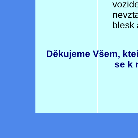
vozide
nevzt
blesk 
Děkujeme Všem, kteří
se k 